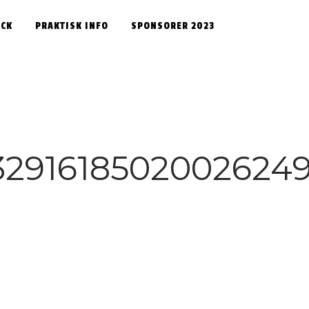
OCK
PRAKTISK INFO
SPONSORER 2023
83291618502002624