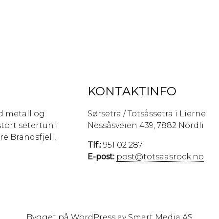
KONTAKTINFO
d metall og
Sørsetra / Totsåssetra i Lierne
tort setertun i
Nessåsveien 439, 7882 Nordli
re Brandsfjell,
Tlf.:
951 02 287
E-post:
post@totsaasrock.no
Bygget på
WordPress
av
Smart Media AS