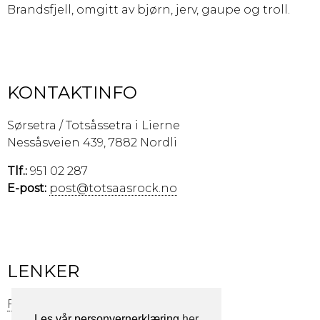
Brandsfjell, omgitt av bjørn, jerv, gaupe og troll.
KONTAKTINFO
Sørsetra / Totsåssetra i Lierne
Nessåsveien 439, 7882 Nordli
Tlf.:
951 02 287
E-post:
post@totsaasrock.no
LENKER
Facebook »
Les vår personvernerklæring
her