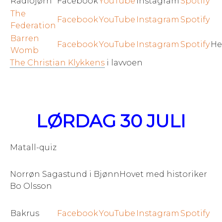
Radiojørn
Facebook
YouTube
Instagram
Spotify
The
Facebook
YouTube
Instagram
Spotify
Federation
Barren
Facebook
YouTube
Instagram
Spotify
He
Womb
The Christian Klykkens
i lavvoen
LØRDAG 30 JULI
Matall-quiz
Norrøn Sagastund i BjønnHovet med historiker
Bo Olsson
Bakrus
Facebook
YouTube
Instagram
Spotify