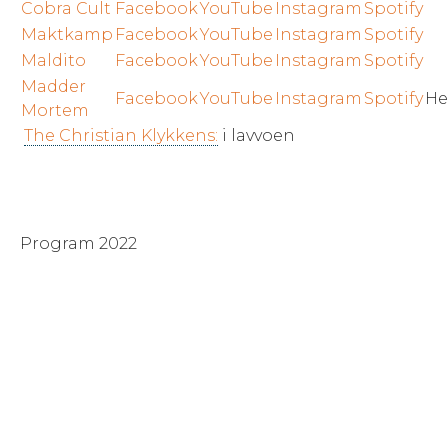
Cobra Cult
Facebook
YouTube
Instagram
Spotify
Maktkamp
Facebook
YouTube
Instagram
Spotify
Maldito
Facebook
YouTube
Instagram
Spotify
Madder
Facebook
YouTube
Instagram
Spotify
He
Mortem
The Christian Klykkens:
i lavvoen
Program 2022