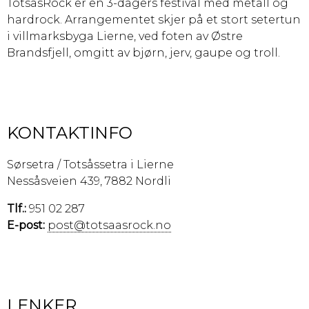
TotsåsRock er en 3-dagers festival med metall og
hardrock. Arrangementet skjer på et stort setertun
i villmarksbyga Lierne, ved foten av Østre
Brandsfjell, omgitt av bjørn, jerv, gaupe og troll.
KONTAKTINFO
Sørsetra / Totsåssetra i Lierne
Nessåsveien 439, 7882 Nordli
Tlf.:
951 02 287
E-post:
post@totsaasrock.no
LENKER