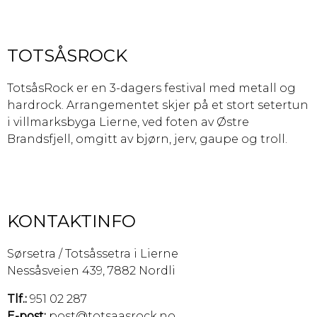
TOTSÅSROCK
TotsåsRock er en 3-dagers festival med metall og
hardrock. Arrangementet skjer på et stort setertun
i villmarksbyga Lierne, ved foten av Østre
Brandsfjell, omgitt av bjørn, jerv, gaupe og troll.
KONTAKTINFO
Sørsetra / Totsåssetra i Lierne
Nessåsveien 439, 7882 Nordli
Tlf.:
951 02 287
E-post:
post@totsaasrock.no