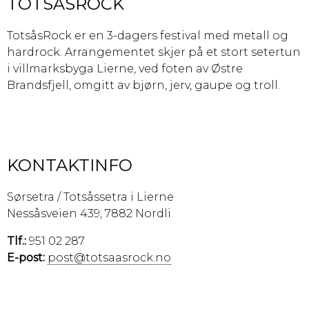
TOTSÅSROCK
TotsåsRock er en 3-dagers festival med metall og
hardrock. Arrangementet skjer på et stort setertun
i villmarksbyga Lierne, ved foten av Østre
Brandsfjell, omgitt av bjørn, jerv, gaupe og troll.
KONTAKTINFO
Sørsetra / Totsåssetra i Lierne
Nessåsveien 439, 7882 Nordli
Tlf.:
951 02 287
E-post:
post@totsaasrock.no