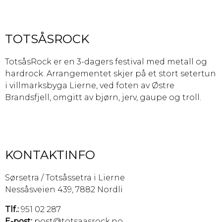
TOTSÅSROCK
TotsåsRock er en 3-dagers festival med metall og
hardrock. Arrangementet skjer på et stort setertun
i villmarksbyga Lierne, ved foten av Østre
Brandsfjell, omgitt av bjørn, jerv, gaupe og troll.
KONTAKTINFO
Sørsetra / Totsåssetra i Lierne
Nessåsveien 439, 7882 Nordli
Tlf.:
951 02 287
E-post:
post@totsaasrock.no